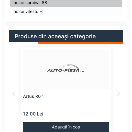
Indice sarcina: 88
Indice viteza: H
Produse din aceeași categorie
Artus R0 1
Kaba
12.00 Lei
49.0
Adaugă în coș