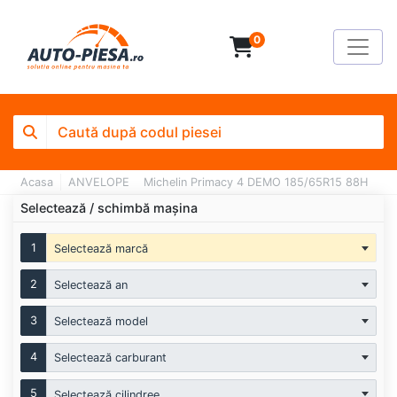
0
Acasa
ANVELOPE
Michelin Primacy 4 DEMO 185/65R15 88H
Selectează / schimbă mașina
1
Selectează marcă
2
Selectează an
3
Selectează model
4
Selectează carburant
5
Selectează cilindree