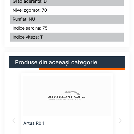
Grad aderenta: D
Nivel zgomot: 70
Runflat: NU
Indice sarcina: 75
Indice viteza: T
Produse din aceeași categorie
Artus R0 1
Kaba