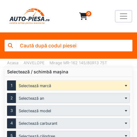
0
Acasa
ANVELOPE
Mirage MR-162 145/80R13 75T
Selectează / schimbă mașina
1
Selectează marcă
2
Selectează an
3
Selectează model
4
Selectează carburant
5
Selectează cilindree