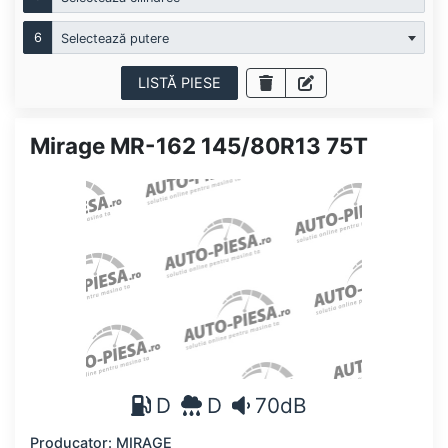
6
Selectează putere
LISTĂ PIESE
Mirage MR-162 145/80R13 75T
D
D
70dB
Producator: MIRAGE