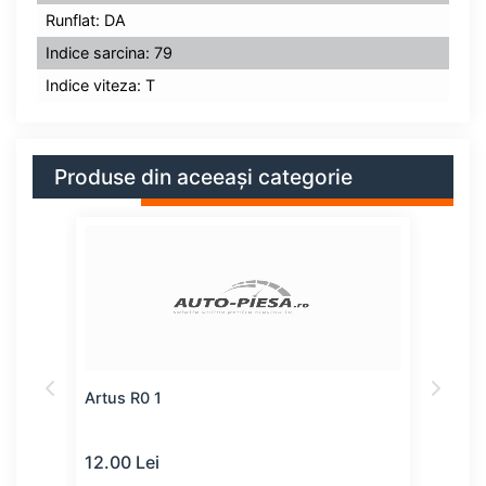
Runflat: DA
Indice sarcina: 79
Indice viteza: T
Produse din aceeași categorie
Artus R0 1
Kaba
12.00 Lei
49.0