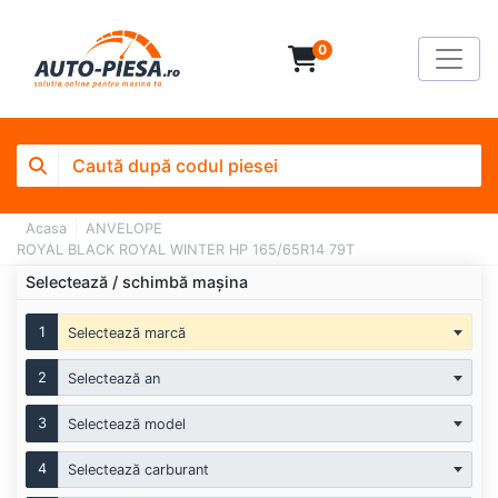
0
Acasa
ANVELOPE
ROYAL BLACK ROYAL WINTER HP 165/65R14 79T
Selectează / schimbă mașina
1
Selectează marcă
2
Selectează an
3
Selectează model
4
Selectează carburant