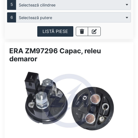
5
Selectează cilindree
6
Selectează putere
LISTĂ PIESE
ERA ZM97296 Capac, releu
demaror