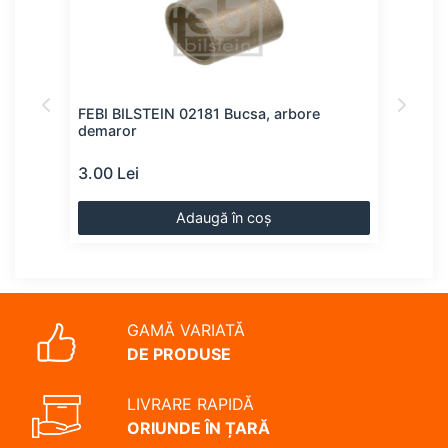
FEBI BILSTEIN 02181 Bucsa, arbore
BOS
demaror
dem
3.00 Lei
4.00
Adaugă în coș
GAMĂ VARIATĂ
DE PRODUSE
LIVRARE RAPIDĂ
ORIUNDE ÎN ȚARĂ