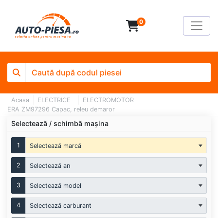
0
Acasa
ELECTRICE
ELECTROMOTOR
ERA ZM97296 Capac, releu demaror
Selectează / schimbă mașina
1
Selectează marcă
2
Selectează an
3
Selectează model
4
Selectează carburant