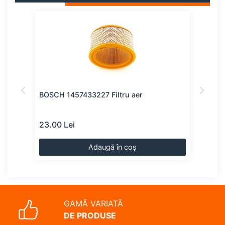
BOSCH 1457433227 Filtru aer
BOSC
23.00 Lei
24.0
Adaugă în coș
GAMĂ VARIATĂ
DE PRODUSE