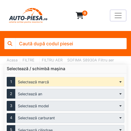
0
Acasa
FILTRE
FILTRU AER
SOFIMA S8930A Filtru aer
Selectează / schimbă mașina
1
Selectează marcă
2
Selectează an
3
Selectează model
4
Selectează carburant
5
Selectează cilindree