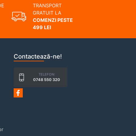
DE
TRANSPORT
GRATUIT LA
COMENZI PESTE
499 LEI
Contactează-ne!
TELEFON:
0748 550 320
or