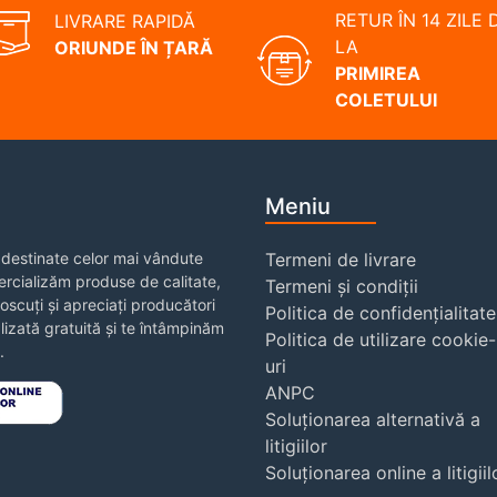
RETUR ÎN 14 ZILE 
LIVRARE RAPIDĂ
LA
ORIUNDE ÎN ȚARĂ
PRIMIREA
COLETULUI
Meniu
destinate celor mai vândute
Termeni de livrare
rcializăm produse de calitate,
Termeni și condiții
noscuți și apreciați producători
Politica de confidențialitate
izată gratuită și te întâmpinăm
Politica de utilizare cookie-
.
uri
ANPC
Soluționarea alternativă a
litigiilor
Soluționarea online a litigiil