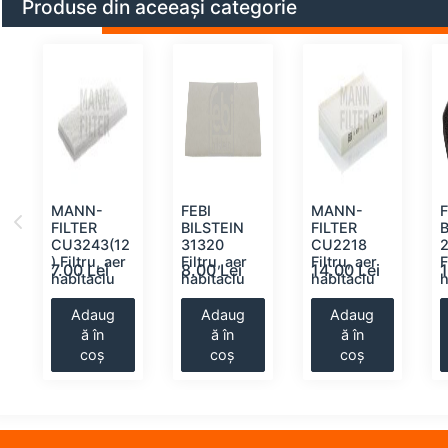
Produse din aceeași categorie
MANN-
FEBI
MANN-
F
FILTER
BILSTEIN
FILTER
r
CU3243(12
31320
CU2218
) Filtru, aer
Filtru, aer
Filtru, aer
F
7.00 Lei
8.00 Lei
14.00 Lei
habitaclu
habitaclu
habitaclu
h
Adaug
Adaug
Adaug
ă în
ă în
ă în
coș
coș
coș