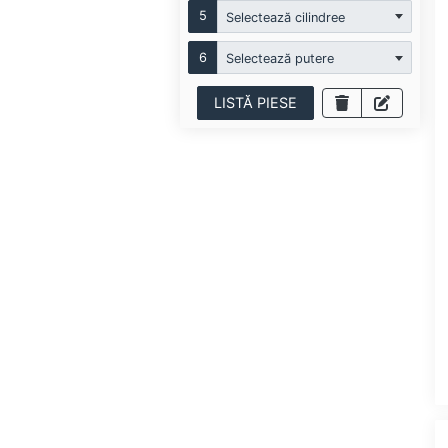
5
Selectează cilindree
6
Selectează putere
LISTĂ PIESE