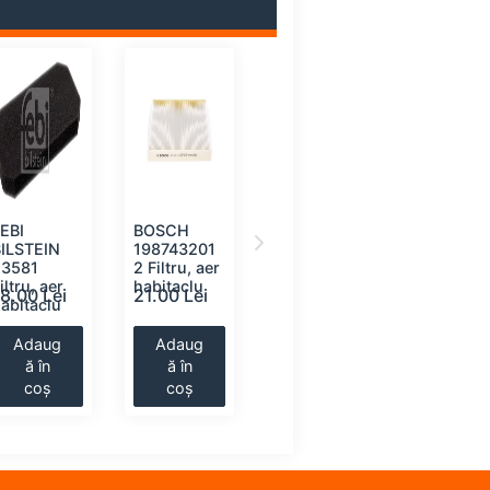
EBI
BOSCH
CORTECO
FEBI
BILSTEIN
198743201
80001586
BILSTEIN
23581
2 Filtru, aer
Filtru, aer
45240
iltru, aer
habitaclu
habitaclu
Filtru, aer
18.00 Lei
21.00 Lei
22.00 Lei
22.00 Le
abitaclu
habitaclu
Adaug
Adaug
Adaug
Adaug
ă în
ă în
ă în
ă în
coș
coș
coș
coș