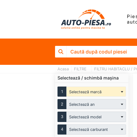
Pie
aut
Acasa
FILTRE
FILTRU HABITACLU / 
Selectează / schimbă mașina
1
Selectează marcă
2
Selectează an
3
Selectează model
4
Selectează carburant