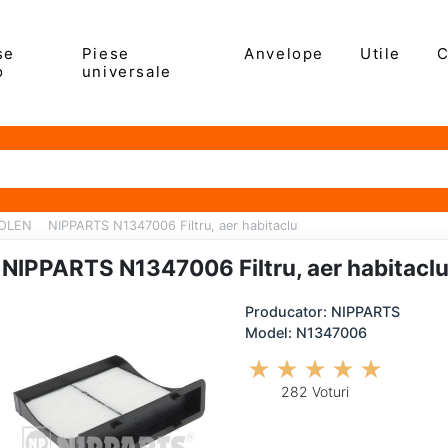
se
Piese
Anvelope
Utile
C
o
universale
POLEN
NIPPARTS N1347006 Filtru, aer habitaclu
NIPPARTS N1347006 Filtru, aer habitacl
Producator: NIPPARTS
Model: N1347006
282 Voturi