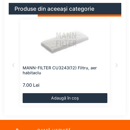
Produse din aceeași categorie
clu
MANN-FILTER CU3243(12) Filtru, aer
FEBI
habitaclu
7.00 Lei
8.00
Adaugă în coș