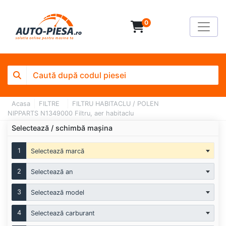
0
Acasa
FILTRE
FILTRU HABITACLU / POLEN
NIPPARTS N1349000 Filtru, aer habitaclu
Selectează / schimbă mașina
1
Selectează marcă
2
Selectează an
3
Selectează model
4
Selectează carburant