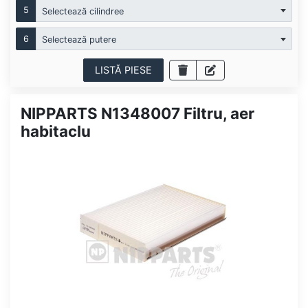
5
Selectează cilindree
6
Selectează putere
LISTĂ PIESE
NIPPARTS N1348007 Filtru, aer
habitaclu