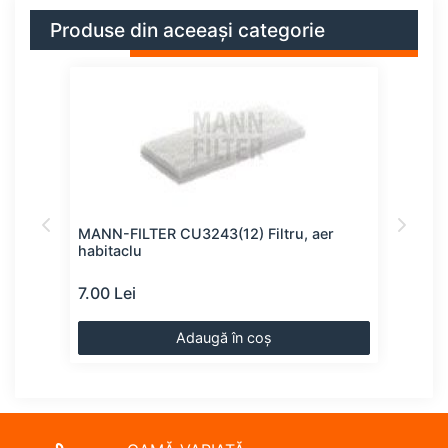
Produse din aceeași categorie
clu
MANN-FILTER CU3243(12) Filtru, aer
FEBI
habitaclu
7.00 Lei
8.00
Adaugă în coș