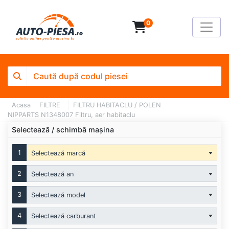
0
Acasa
FILTRE
FILTRU HABITACLU / POLEN
NIPPARTS N1348007 Filtru, aer habitaclu
Selectează / schimbă mașina
1
Selectează marcă
2
Selectează an
3
Selectează model
4
Selectează carburant