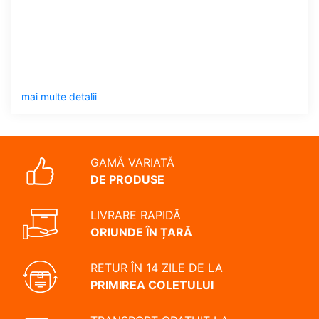
mai multe detalii
GAMĂ VARIATĂ
DE PRODUSE
LIVRARE RAPIDĂ
ORIUNDE ÎN ȚARĂ
RETUR ÎN 14 ZILE DE LA
PRIMIREA COLETULUI