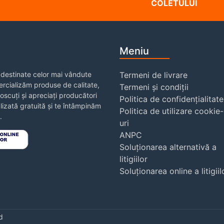
COLETULUI
Meniu
destinate celor mai vândute
Termeni de livrare
rcializăm produse de calitate,
Termeni și condiții
noscuți și apreciați producători
Politica de confidențialitate
izată gratuită și te întâmpinăm
Politica de utilizare cookie-
.
uri
ANPC
Soluționarea alternativă a
litigiilor
Soluționarea online a litigiil
d