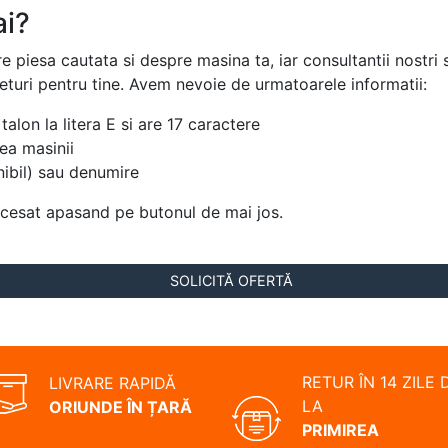
ai?
re piesa cautata si despre masina ta, iar consultantii nostr
returi pentru tine. Avem nevoie de urmatoarele informatii:
talon la litera E si are 17 caractere
ea masinii
ibil) sau denumire
ccesat apasand pe butonul de mai jos.
SOLICITĂ OFERTĂ
RETUR ÎN 14 ZILE 
LIVRARE RAPIDĂ
LA
ORIUNDE ÎN ȚARĂ
PRIMIREA