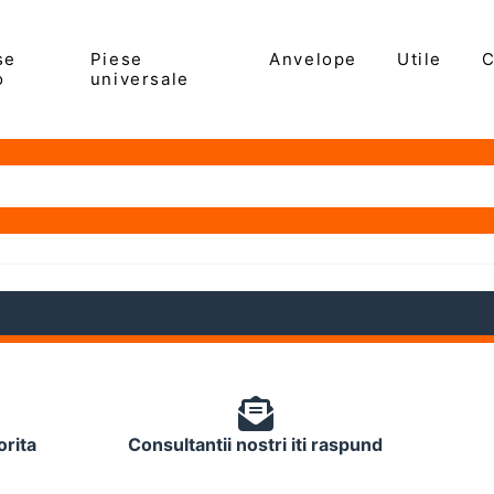
se
Piese
Anvelope
Utile
C
o
universale
orita
Consultantii nostri iti raspund