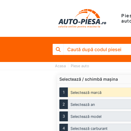
Pie
aut
Acasa
Piese auto
Selectează / schimbă mașina
1
Selectează marcă
2
Selectează an
3
Selectează model
4
Selectează carburant