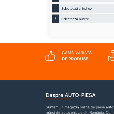
5
Selectează cilindree
6
Selectează putere
GAMĂ VARIATĂ
DE PRODUSE
Despre AUTO-PIESA
Suntem un magazin online de piese auto 
mărci de autovehicule din România. Come