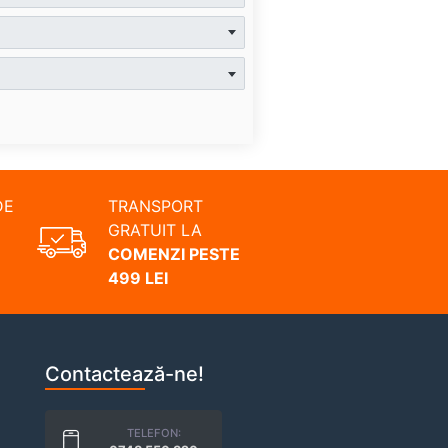
DE
TRANSPORT
GRATUIT LA
COMENZI PESTE
499 LEI
Contactează-ne!
TELEFON: