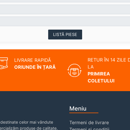
LISTĂ PIESE
RETUR ÎN 14 ZILE 
LIVRARE RAPIDĂ
LA
ORIUNDE ÎN ȚARĂ
PRIMIREA
COLETULUI
Meniu
destinate celor mai vândute
Termeni de livrare
rcializăm produse de calitate,
Termeni și condiții