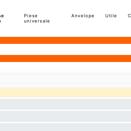
se
Piese
Anvelope
Utile
C
(curenta)
o
universale