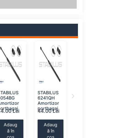
STABILUS
STABILUS
MONROE
STABILU
6054BG
6241QH
ML5792
0825MV
Amortizor
Amortizor
Amortizor
Amortizo
ortbagaj
portbagaj
portbagaj
portbaga
44.00 Lei
44.00 Lei
44.00 Lei
45.00 Le
Adaug
Adaug
Adaug
Adaug
ă în
ă în
ă în
ă în
coș
coș
coș
coș