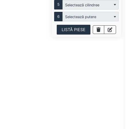
5
Selectează cilindree
6
Selectează putere
LISTĂ PIESE