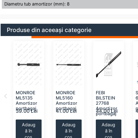
Diametru tub amortizor (mm): 8
Produse din aceeași categorie
MONROE
MONROE
FEBI
ML5135
ML5160
BILSTEIN
Amortizor
Amortizor
27768
portbagaj
portbagaj
Amortizor
p
39.00 Lei
41.00 Lei
44.00 Lei
portbagaj
Adaug
Adaug
Adaug
ă în
ă în
ă în
coș
coș
coș