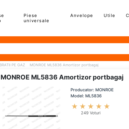
se
Piese
Anvelope
Utile
C
o
universale
RATII PE GAZ
MONROE ML5836 Amortizor portbagaj
MONROE ML5836 Amortizor portbagaj
Producator: MONROE
Model: ML5836
249 Voturi