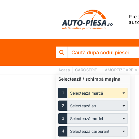
Pie
aut
Acasa
CAROSERIE
AMORTIZOARE VIB
Selectează / schimbă mașina
1
Selectează marcă
2
Selectează an
3
Selectează model
4
Selectează carburant