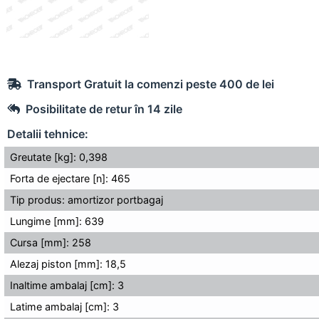
Transport Gratuit la comenzi peste 400 de lei
Posibilitate de retur în 14 zile
Detalii tehnice:
Greutate [kg]: 0,398
Forta de ejectare [n]: 465
Tip produs: amortizor portbagaj
Lungime [mm]: 639
Cursa [mm]: 258
Alezaj piston [mm]: 18,5
Inaltime ambalaj [cm]: 3
Latime ambalaj [cm]: 3