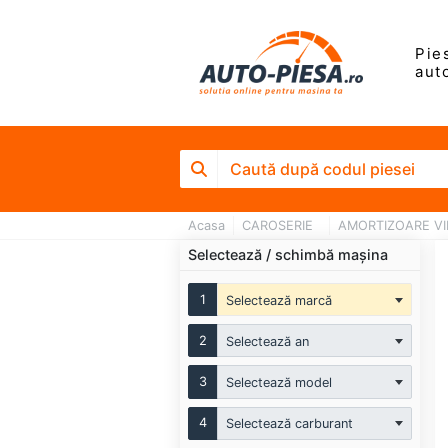
Pie
aut
Acasa
CAROSERIE
AMORTIZOARE VIB
Selectează / schimbă mașina
1
Selectează marcă
2
Selectează an
3
Selectează model
4
Selectează carburant