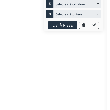
5
Selectează cilindree
6
Selectează putere
LISTĂ PIESE