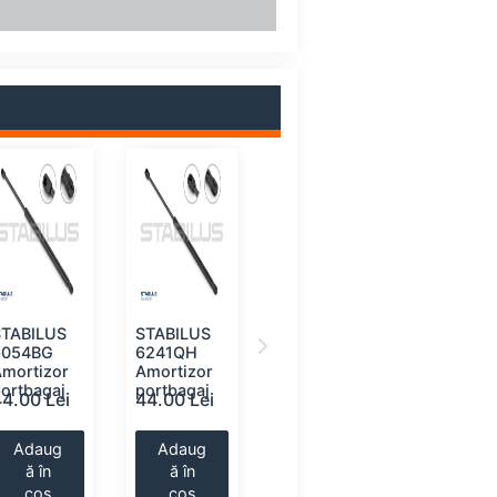
STABILUS
STABILUS
MONROE
STABILU
6054BG
6241QH
ML5792
0825MV
Amortizor
Amortizor
Amortizor
Amortizo
ortbagaj
portbagaj
portbagaj
portbaga
44.00 Lei
44.00 Lei
44.00 Lei
45.00 Le
Adaug
Adaug
Adaug
Adaug
ă în
ă în
ă în
ă în
coș
coș
coș
coș