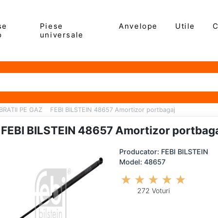
se
Piese
Anvelope
Utile
C
o
universale
RATII PE GAZ
FEBI BILSTEIN 48657 Amortizor portbagaj
FEBI BILSTEIN 48657 Amortizor portbag
Producator: FEBI BILSTEIN
Model: 48657
272 Voturi