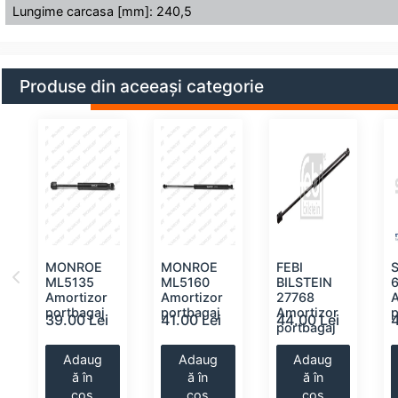
Lungime carcasa [mm]: 240,5
Produse din aceeași categorie
MONROE
MONROE
FEBI
ML5135
ML5160
BILSTEIN
Amortizor
Amortizor
27768
portbagaj
portbagaj
Amortizor
p
39.00 Lei
41.00 Lei
44.00 Lei
portbagaj
Adaug
Adaug
Adaug
ă în
ă în
ă în
coș
coș
coș