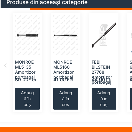
Produse din aceeași categorie
MONROE
MONROE
FEBI
ML5135
ML5160
BILSTEIN
Amortizor
Amortizor
27768
portbagaj
portbagaj
Amortizor
p
39.00 Lei
41.00 Lei
44.00 Lei
portbagaj
Adaug
Adaug
Adaug
ă în
ă în
ă în
coș
coș
coș