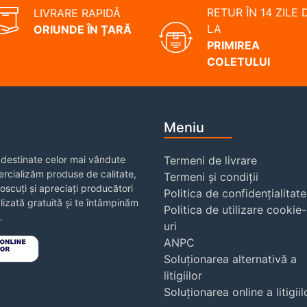
RETUR ÎN 14 ZILE 
LIVRARE RAPIDĂ
LA
ORIUNDE ÎN ȚARĂ
PRIMIREA
COLETULUI
Meniu
destinate celor mai vândute
Termeni de livrare
rcializăm produse de calitate,
Termeni și condiții
noscuți și apreciați producători
Politica de confidențialitate
izată gratuită și te întâmpinăm
Politica de utilizare cookie-
.
uri
ANPC
Soluționarea alternativă a
litigiilor
Soluționarea online a litigiil