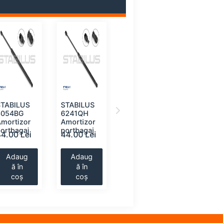
STABILUS
STABILUS
MONROE
STABILU
6054BG
6241QH
ML5792
0825MV
Amortizor
Amortizor
Amortizor
Amortizo
ortbagaj
portbagaj
portbagaj
portbaga
44.00 Lei
44.00 Lei
44.00 Lei
45.00 Le
Adaug
Adaug
Adaug
Adaug
ă în
ă în
ă în
ă în
coș
coș
coș
coș