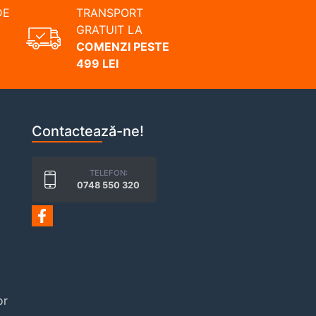
DE
TRANSPORT
GRATUIT LA
COMENZI PESTE
499 LEI
Contactează-ne!
TELEFON:
0748 550 320
or