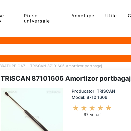
se
Piese
Anvelope
Utile
C
o
universale
RATII PE GAZ
TRISCAN 87101606 Amortizor portbagaj
TRISCAN 87101606 Amortizor portbagaj
Producator: TRISCAN
Model: 8710 1606
67 Voturi