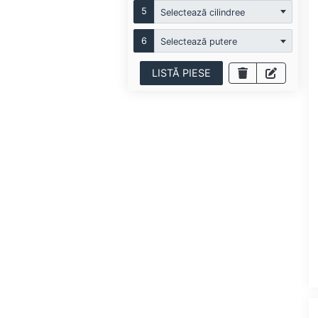
5
Selectează cilindree
6
Selectează putere
LISTĂ PIESE