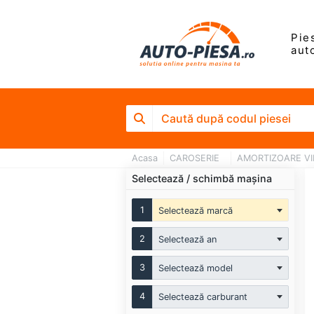
Pie
aut
Acasa
CAROSERIE
AMORTIZOARE VIB
Selectează / schimbă mașina
1
Selectează marcă
2
Selectează an
3
Selectează model
4
Selectează carburant