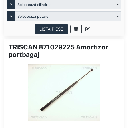
5
Selectează cilindree
6
Selectează putere
LISTĂ PIESE
TRISCAN 871029225 Amortizor
portbagaj