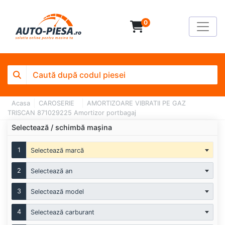
0
Acasa
CAROSERIE
AMORTIZOARE VIBRATII PE GAZ
TRISCAN 871029225 Amortizor portbagaj
Selectează / schimbă mașina
1
Selectează marcă
2
Selectează an
3
Selectează model
4
Selectează carburant