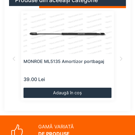
Produse din aceeași categorie
j
MONROE ML5135 Amortizor portbagaj
MON
39.00 Lei
41.0
Adaugă în coș
GAMĂ VARIATĂ
DE PRODUSE