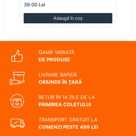
39.00 Lei
41.0
Adaugă în coș
GAMĂ VARIATĂ
DE PRODUSE
LIVRARE RAPIDĂ
ORIUNDE ÎN ȚARĂ
RETUR ÎN 14 ZILE DE LA
PRIMIREA COLETULUI
TRANSPORT GRATUIT LA
COMENZI PESTE 499 LEI