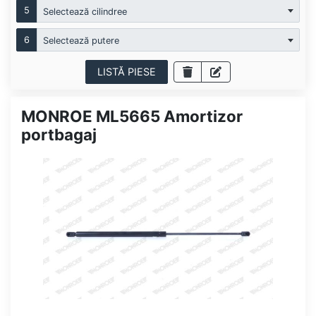
5
Selectează cilindree
6
Selectează putere
LISTĂ PIESE
MONROE ML5665 Amortizor
portbagaj