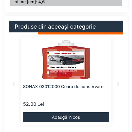
Latime [cm]: 4,6
Produse din aceeași categorie
SONAX 03012000 Ceara de conservare
LIQU
52.00 Lei
57.0
Adaugă în coș