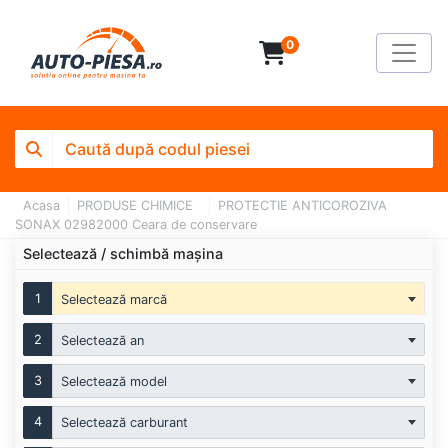
0
Acasa
PRODUSE CHIMICE
PROTECTIE ANTICOROZIVA
SONAX 02982000 Ceara de conservare
Selectează / schimbă mașina
1
Selectează marcă
2
Selectează an
3
Selectează model
4
Selectează carburant