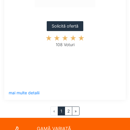
Solicită ofertă
108 Voturi
mai multe detalii
«
1
2
»
GAMĂ VARIATĂ