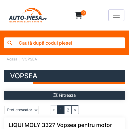
0
Acasa
VOPSEA
VOPSEA
Filtreaza
«
1
2
»
LIQUI MOLY 3327 Vopsea pentru motor