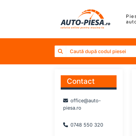
Pie
aut
Contact
office@auto-
piesa.ro
0748 550 320