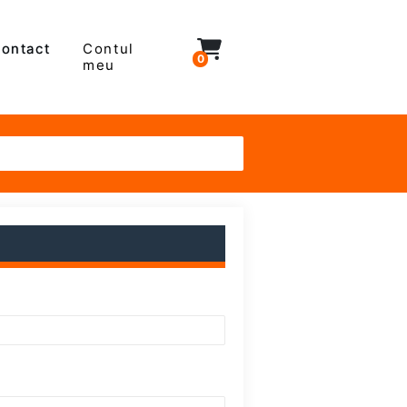
(curenta)
ontact
Contul
0
meu