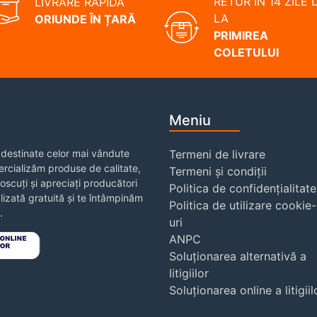
RETUR ÎN 14 ZILE 
LIVRARE RAPIDĂ
LA
ORIUNDE ÎN ȚARĂ
PRIMIREA
COLETULUI
Meniu
destinate celor mai vândute
Termeni de livrare
rcializăm produse de calitate,
Termeni și condiții
noscuți și apreciați producători
Politica de confidențialitate
izată gratuită și te întâmpinăm
Politica de utilizare cookie-
.
uri
ANPC
Soluționarea alternativă a
litigiilor
Soluționarea online a litigiil