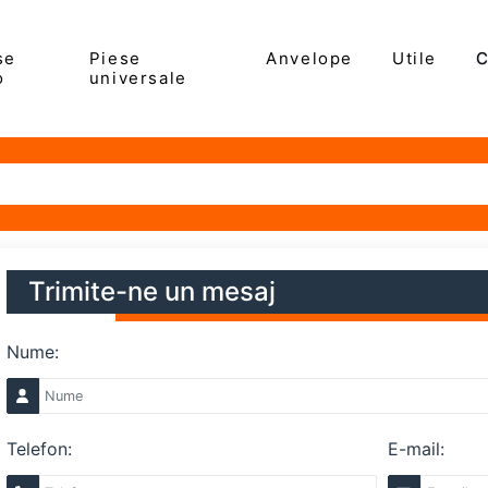
se
Piese
Anvelope
Utile
C
o
universale
Trimite-ne un mesaj
Nume:
Telefon:
E-mail: