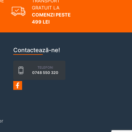
DE
TRANSPORT
GRATUIT LA
COMENZI PESTE
499 LEI
Contactează-ne!
TELEFON:
0748 550 320
or