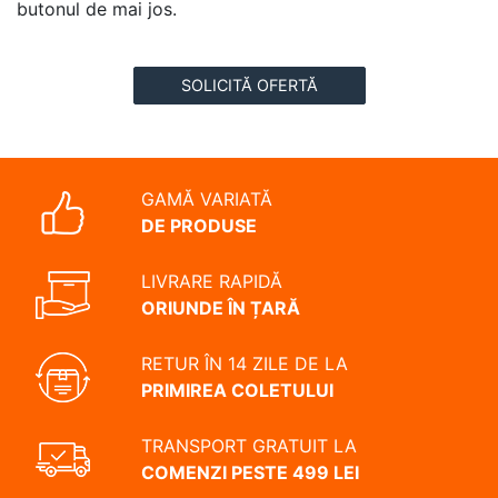
butonul de mai jos.
SOLICITĂ OFERTĂ
GAMĂ VARIATĂ
DE PRODUSE
LIVRARE RAPIDĂ
ORIUNDE ÎN ȚARĂ
RETUR ÎN 14 ZILE DE LA
PRIMIREA COLETULUI
TRANSPORT GRATUIT LA
COMENZI PESTE 499 LEI