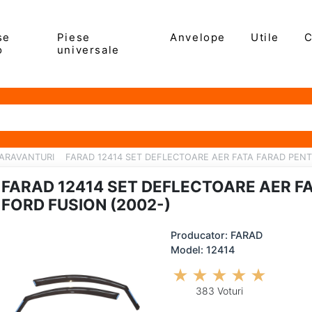
se
Piese
Anvelope
Utile
C
o
universale
ARAVANTURI
FARAD 12414 SET DEFLECTOARE AER FATA FARAD PENT
FARAD 12414 SET DEFLECTOARE AER F
FORD FUSION (2002-)
Producator: FARAD
Model: 12414
383 Voturi