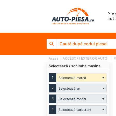
Pie
aut
Acasa
ACCESORII EXTERIOR AUTO
P
Selectează / schimbă mașina
1
Selectează marcă
2
Selectează an
3
Selectează model
4
Selectează carburant