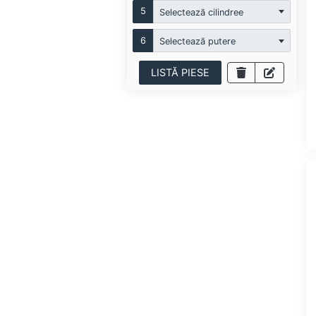
5
Selectează cilindree
6
Selectează putere
LISTĂ PIESE