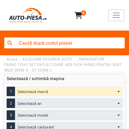
0
Acasa
ACCESORII EXTERIOR AUTO
PARAVANTURI
FARAD 12541 SET DEFLECTOARE AER FATA FARAD PENTRU SEAT
IBIZA SERIE 4 - ST (2008-)
Selectează / schimbă mașina
1
Selectează marcă
2
Selectează an
3
Selectează model
4
Selectează carburant