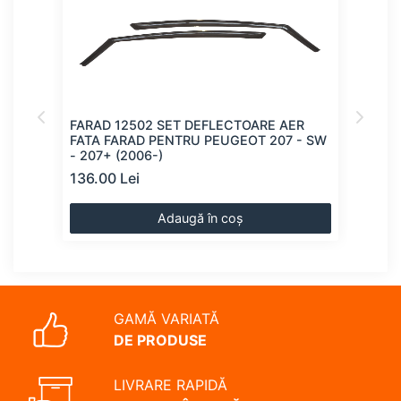
R
FARAD 12502 SET DEFLECTOARE AER
FAR
FATA FARAD PENTRU PEUGEOT 207 - SW
FAT
- 207+ (2006-)
(200
136.00 Lei
137.
Adaugă în coș
GAMĂ VARIATĂ
DE PRODUSE
LIVRARE RAPIDĂ