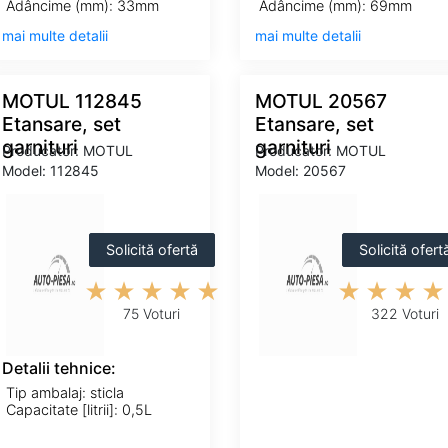
Adâncime (mm): 33mm
Adâncime (mm): 69mm
mai multe detalii
mai multe detalii
MOTUL 112845
MOTUL 20567
Etansare, set
Etansare, set
garnituri
garnituri
Producator: MOTUL
Producator: MOTUL
Model: 112845
Model: 20567
Solicită ofertă
Solicită ofert
75 Voturi
322 Voturi
Detalii tehnice:
Tip ambalaj: sticla
Capacitate [litrii]: 0,5L