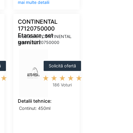
mai multe detalii
CONTINENTAL
17120750000
Etansare, set
Producator: CONTINENTAL
garnituri
Model: 17120750000
ă
Solicită ofertă
186 Voturi
Detalii tehnice:
Continut: 450ml