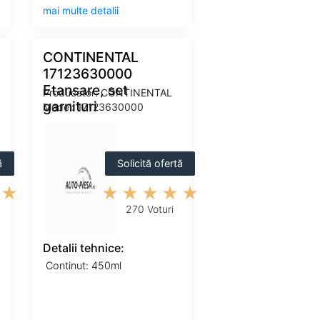
mai multe detalii
CONTINENTAL
17123630000
Etansare, set
Producator: CONTINENTAL
garnituri
Model: 17123630000
ă
Solicită ofertă
270 Voturi
Detalii tehnice:
Continut: 450ml