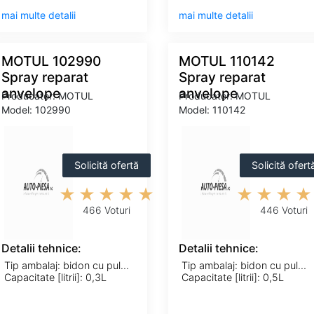
mai multe detalii
mai multe detalii
MOTUL 102990
MOTUL 110142
Spray reparat
Spray reparat
anvelope
anvelope
Producator: MOTUL
Producator: MOTUL
Model: 102990
Model: 110142
Solicită ofertă
Solicită ofert
466 Voturi
446 Voturi
Detalii tehnice:
Detalii tehnice:
Tip ambalaj: bidon cu pulverizator
Tip ambalaj: bidon cu pulverizator
Capacitate [litrii]: 0,3L
Capacitate [litrii]: 0,5L