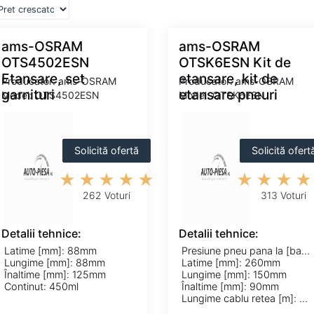
ams-OSRAM
ams-OSRAM
OTS4502ESN
OTSK6ESN Kit de
Etansare, set
etansare, kit de
Producator: ams-OSRAM
Producator: ams-OSRAM
garnituri
etansare pneuri
Model: OTS4502ESN
Model: OTSK6ESN
Solicită ofertă
Solicită ofert
262 Voturi
313 Voturi
Detalii tehnice:
Detalii tehnice:
Latime [mm]: 88mm
Presiune pneu pana la [bar]: 6,5bar
Lungime [mm]: 88mm
Latime [mm]: 260mm
Înaltime [mm]: 125mm
Lungime [mm]: 150mm
Continut: 450ml
Înaltime [mm]: 90mm
Lungime cablu retea [m]: 3,5m