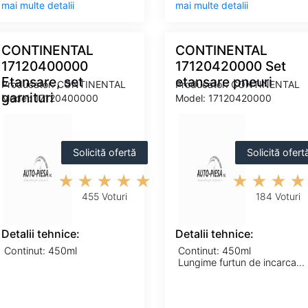
mai multe detalii
mai multe detalii
CONTINENTAL
CONTINENTAL
17120400000
17120420000 Set
Etansare, set
etansare pneuri
Producator: CONTINENTAL
Producator: CONTINENTAL
garnituri
Model: 17120400000
Model: 17120420000
Solicită ofertă
Solicită ofert
455 Voturi
184 Voturi
Detalii tehnice:
Detalii tehnice:
Continut: 450ml
Continut: 450ml
Lungime furtun de incarcare [m]: 0,5m