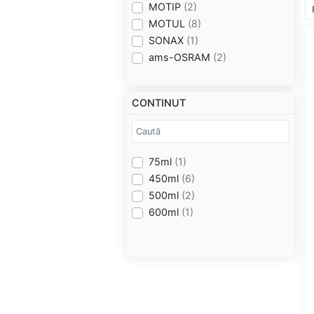
MOTIP
(2)
MOTUL
(8)
SONAX
(1)
ams-OSRAM
(2)
CONTINUT
75ml
(1)
450ml
(6)
500ml
(2)
600ml
(1)