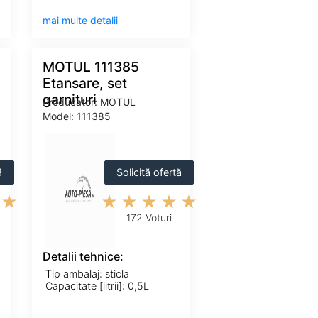
mai multe detalii
MOTUL 111385
Etansare, set
garnituri
Producator: MOTUL
Model: 111385
ă
Solicită ofertă
172 Voturi
Detalii tehnice:
Tip ambalaj: sticla
Capacitate [litrii]: 0,5L