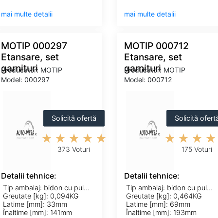
mai multe detalii
mai multe detalii
MOTIP 000297
MOTIP 000712
Etansare, set
Etansare, set
garnituri
garnituri
Producator: MOTIP
Producator: MOTIP
Model: 000297
Model: 000712
Solicită ofertă
Solicită ofert
373 Voturi
175 Voturi
Detalii tehnice:
Detalii tehnice:
Tip ambalaj: bidon cu pulverizator
Tip ambalaj: bidon cu pulverizator
Greutate [kg]: 0,094KG
Greutate [kg]: 0,464KG
Latime [mm]: 33mm
Latime [mm]: 69mm
Înaltime [mm]: 141mm
Înaltime [mm]: 193mm