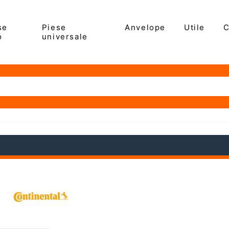
se
Piese
Anvelope
Utile
C
o
universale