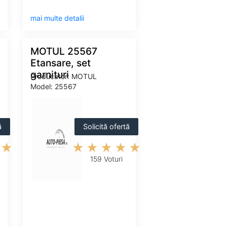
mai multe detalii
MOTUL 25567
Etansare, set
garnituri
Producator: MOTUL
Model: 25567
ă
Solicită ofertă
159 Voturi