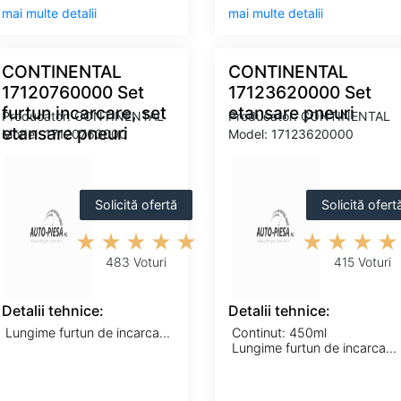
mai multe detalii
mai multe detalii
CONTINENTAL
CONTINENTAL
17120760000 Set
17123620000 Set
furtun incarcare, set
etansare pneuri
Producator: CONTINENTAL
Producator: CONTINENTAL
etansare pneuri
Model: 17120760000
Model: 17123620000
Solicită ofertă
Solicită ofert
483 Voturi
415 Voturi
Detalii tehnice:
Detalii tehnice:
Lungime furtun de incarcare [m]: 0,5m
Continut: 450ml
Lungime furtun de incarcare [m]: 0,5m