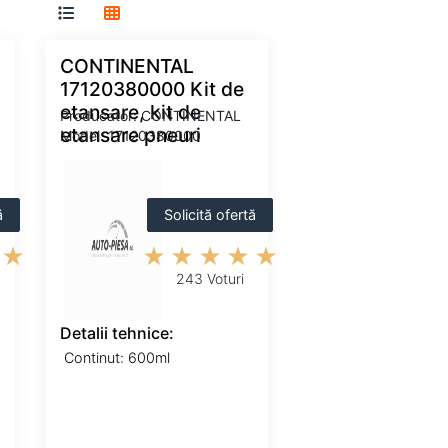
CONTINENTAL
17120380000 Kit de
etansare, kit de
Producator: CONTINENTAL
etansare pneuri
Model: 17120380000
ă
Solicită ofertă
243 Voturi
Detalii tehnice:
Continut: 600ml