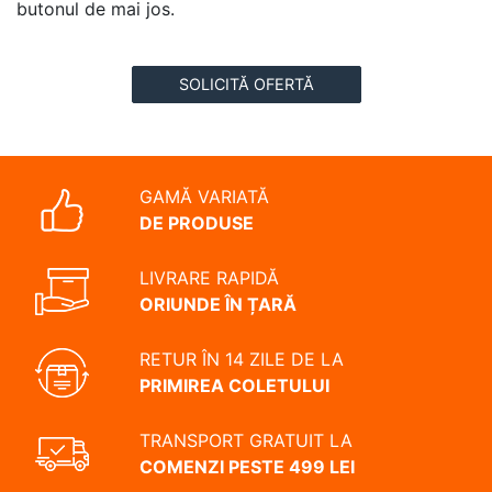
butonul de mai jos.
SOLICITĂ OFERTĂ
GAMĂ VARIATĂ
DE PRODUSE
LIVRARE RAPIDĂ
ORIUNDE ÎN ȚARĂ
RETUR ÎN 14 ZILE DE LA
PRIMIREA COLETULUI
TRANSPORT GRATUIT LA
COMENZI PESTE 499 LEI