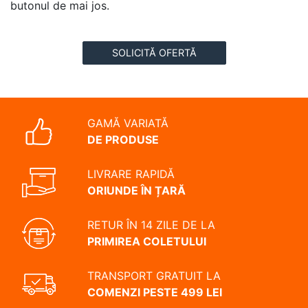
butonul de mai jos.
SOLICITĂ OFERTĂ
GAMĂ VARIATĂ
DE PRODUSE
LIVRARE RAPIDĂ
ORIUNDE ÎN ȚARĂ
RETUR ÎN 14 ZILE DE LA
PRIMIREA COLETULUI
TRANSPORT GRATUIT LA
COMENZI PESTE 499 LEI