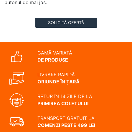
butonul de mai jos.
SOLICITĂ OFERTĂ
GAMĂ VARIATĂ
DE PRODUSE
LIVRARE RAPIDĂ
ORIUNDE ÎN ȚARĂ
RETUR ÎN 14 ZILE DE LA
PRIMIREA COLETULUI
TRANSPORT GRATUIT LA
COMENZI PESTE 499 LEI