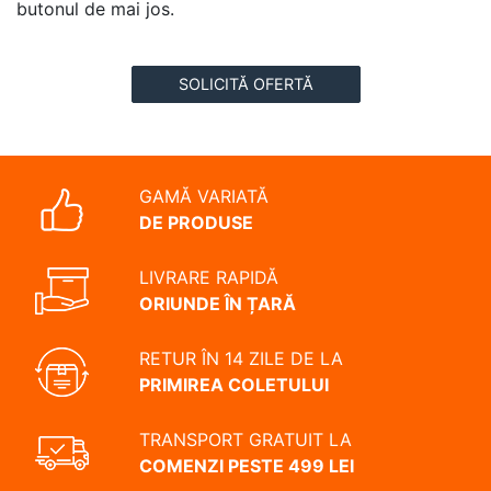
butonul de mai jos.
SOLICITĂ OFERTĂ
GAMĂ VARIATĂ
DE PRODUSE
LIVRARE RAPIDĂ
ORIUNDE ÎN ȚARĂ
RETUR ÎN 14 ZILE DE LA
PRIMIREA COLETULUI
TRANSPORT GRATUIT LA
COMENZI PESTE 499 LEI