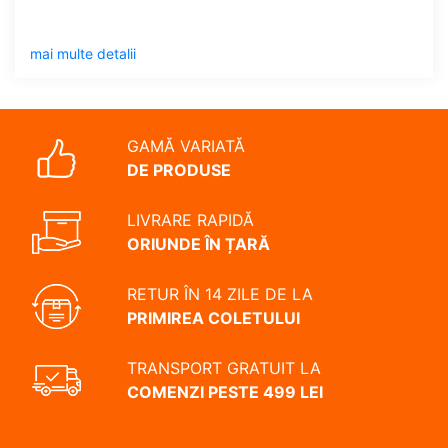
mai multe detalii
GAMĂ VARIATĂ
DE PRODUSE
LIVRARE RAPIDĂ
ORIUNDE ÎN ȚARĂ
RETUR ÎN 14 ZILE DE LA
PRIMIREA COLETULUI
TRANSPORT GRATUIT LA
COMENZI PESTE 499 LEI