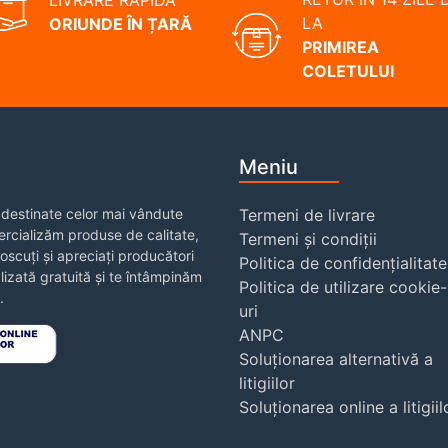
LA
ORIUNDE ÎN ȚARĂ
PRIMIREA
COLETULUI
Meniu
destinate celor mai vândute
Termeni de livrare
rcializăm produse de calitate,
Termeni și condiții
noscuți și apreciați producători
Politica de confidențialitate
izată gratuită și te întâmpinăm
Politica de utilizare cookie-
.
uri
ANPC
Soluționarea alternativă a
litigiilor
Soluționarea online a litigiil