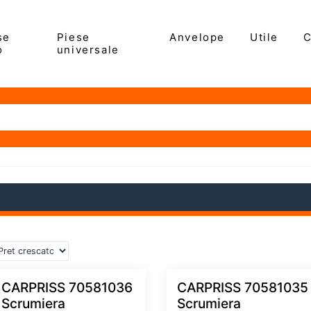
se
Piese
Anvelope
Utile
C
o
universale
CARPRISS 70581036
CARPRISS 70581035
Scrumiera
Scrumiera