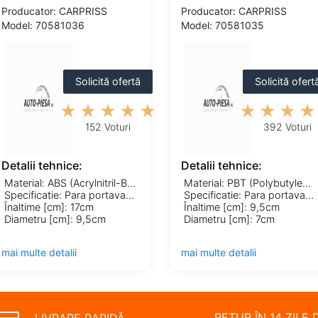
Producator: CARPRISS
Producator: CARPRISS
Model: 70581036
Model: 70581035
Solicită ofertă
Solicită ofert
152 Voturi
392 Voturi
Detalii tehnice:
Detalii tehnice:
Material: ABS (Acrylnitril-Butadien-Styrol-Copolymerisat); PP (polipropilena)
Material: PBT (Polybutylenterephthalat); PE (polietilena)
Specificatie: Para portavasos
Specificatie: Para portavasos
Înaltime [cm]: 17cm
Înaltime [cm]: 9,5cm
Diametru [cm]: 9,5cm
Diametru [cm]: 7cm
mai multe detalii
mai multe detalii
RETUR ÎN 14 ZILE 
LIVRARE RAPIDĂ