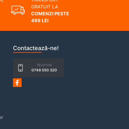
GRATUIT LA
COMENZI PESTE
499 LEI
Contactează-ne!
TELEFON:
0748 550 320
or