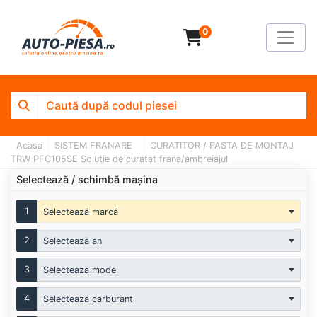
0
Acasa
SISTEM FRANARE
CURATITOR / PASTA DE MONTAJ
TRW PFC105SE Solutie de curatat frana/ambreiajul
Selectează / schimbă mașina
1
Selectează marcă
2
Selectează an
3
Selectează model
4
Selectează carburant