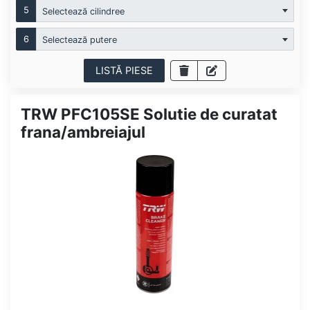
5
Selectează cilindree
6
Selectează putere
LISTĂ PIESE
TRW PFC105SE Solutie de curatat
frana/ambreiajul