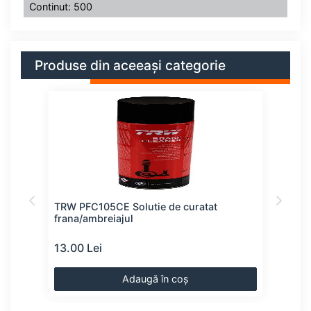
Continut: 500
Produse din aceeași categorie
TRW PFC105CE Solutie de curatat
TEXT
frana/ambreiajul
fran
13.00 Lei
13.0
Adaugă în coș