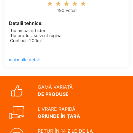
490 Voturi
Detalii tehnice:
Tip ambalaj: bidon
Tip produs: solvent rugina
Continut: 200ml
mai multe detalii
GAMĂ VARIATĂ
DE PRODUSE
LIVRARE RAPIDĂ
ORIUNDE ÎN ȚARĂ
RETUR ÎN 14 ZILE DE LA