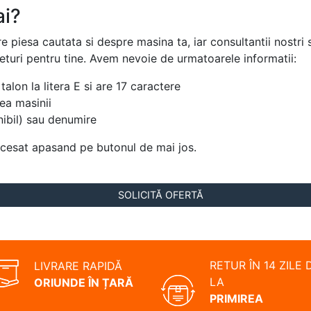
ai?
re piesa cautata si despre masina ta, iar consultantii nostr
returi pentru tine. Avem nevoie de urmatoarele informatii:
talon la litera E si are 17 caractere
ea masinii
ibil) sau denumire
ccesat apasand pe butonul de mai jos.
SOLICITĂ OFERTĂ
RETUR ÎN 14 ZILE 
LIVRARE RAPIDĂ
LA
ORIUNDE ÎN ȚARĂ
PRIMIREA