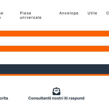
se
Piese
Anvelope
Utile
C
o
universale
orita
Consultantii nostri iti raspund