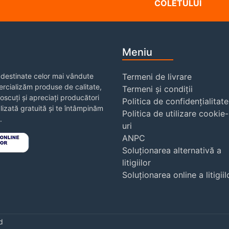
COLETULUI
Meniu
destinate celor mai vândute
Termeni de livrare
rcializăm produse de calitate,
Termeni și condiții
noscuți și apreciați producători
Politica de confidențialitate
izată gratuită și te întâmpinăm
Politica de utilizare cookie-
.
uri
ANPC
Soluționarea alternativă a
litigiilor
Soluționarea online a litigiil
d