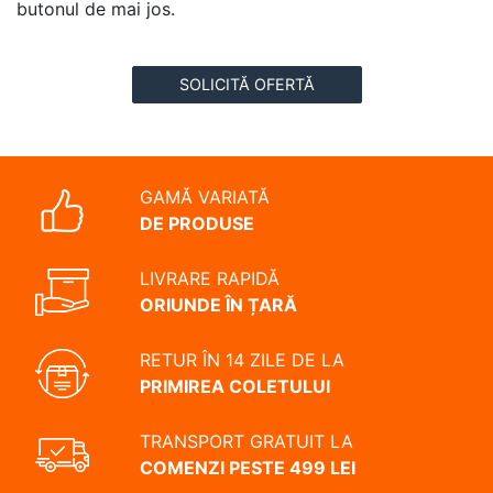
butonul de mai jos.
SOLICITĂ OFERTĂ
GAMĂ VARIATĂ
DE PRODUSE
LIVRARE RAPIDĂ
ORIUNDE ÎN ȚARĂ
RETUR ÎN 14 ZILE DE LA
PRIMIREA COLETULUI
TRANSPORT GRATUIT LA
COMENZI PESTE 499 LEI