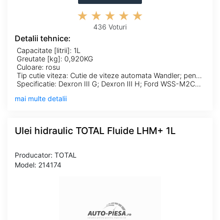
436 Voturi
Detalii tehnice:
Capacitate [litrii]: 1L
Greutate [kg]: 0,920KG
Culoare: rosu
Tip cutie viteza: Cutie de viteze automata Wandler; pentru cutie automata
Specificatie: Dexron III G; Dexron III H; Ford WSS-M2C195-A; Ford WSS-M2C202-B; Ford WSS-M2C919-E; Ford WSS-M2C922-A1; Ford WSS-M2C938-A; Honda Z1; MAN 339 V1; MAN 339 V2; MAN 339 Z2; MB 235.71; MB 236.10; MB 236.13; MB 236.6; MB 236.9; Mercon V; Peugeot ZF 4HP 14; Peugeot ZF 4HP 18; VW TL 52533; ZF TE-ML 14C
mai multe detalii
Ulei hidraulic TOTAL Fluide LHM+ 1L
Producator: TOTAL
Model: 214174