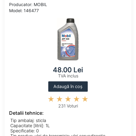
Producator: MOBIL
Model: 146477
48.00 Lei
TVA inclus
Adaugă în coș
231 Voturi
Detalii tehnice:
Tip ambalaj: sticla
Capacitate [litrii]: 1L
Specificatie: 0
Tip produs: ulei de transmisie; ulei servodirectie