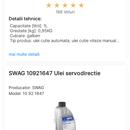
188 Voturi
Detalii tehnice:
Capacitate [litrii]: 1L
Greutate [kg]: 0,95KG
Culoare: galben
Tip produs: ulei cutie automata; ulei cutie viteze manuala; ulei de transmisie; ulei diferential; ulei hidraulic; ulei servodirectie
mai multe detalii
SWAG 10921647 Ulei servodirectie
Producator: SWAG
Model: 10 92 1647