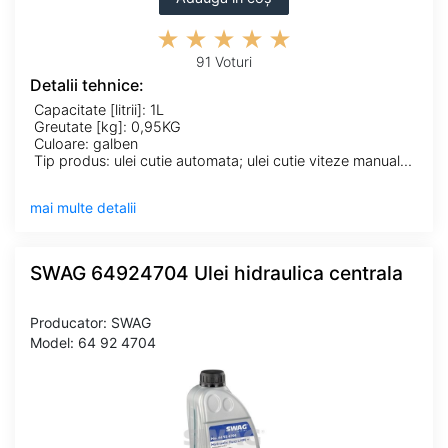
91 Voturi
Detalii tehnice:
Capacitate [litrii]: 1L
Greutate [kg]: 0,95KG
Culoare: galben
Tip produs: ulei cutie automata; ulei cutie viteze manuala; ulei de transmisie; ulei diferential; ulei hidraulic; ulei servodirectie
mai multe detalii
SWAG 64924704 Ulei hidraulica centrala
Producator: SWAG
Model: 64 92 4704