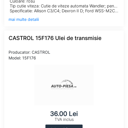
Culoare: rosu
Tip cutie viteza: Cutie de viteze automata Wandler; pentru cutie automata
Specificatie: Allison C3/C4; Dexron II D; Ford WSS-M2C138-CJ; Ford WSS-M2C166-H; Ford WSS-M2C185-A; Ford WSS-M2C186-A; MAN 339 V1; MAN 339 Z1; MB 236.1; MB 236.2; MB 236.5; MB 236.6; MB 236.7; Suffix A
mai multe detalii
CASTROL 15F176 Ulei de transmisie
Producator: CASTROL
Model: 15F176
36.00 Lei
TVA inclus