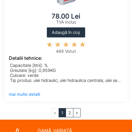
78.00 Lei
TVA inclus
Adaugă în coș
466 Voturi
Detalii tehnice:
Capacitate [litrii]: 1L
Greutate [kg]: 0,959KG
Culoare: verde
Tip produs: ulei hidraulic; ulei hidraulica centrala; ulei servodirectie
mai multe detalii
«
1
2
»
GAMĂ VARIATĂ