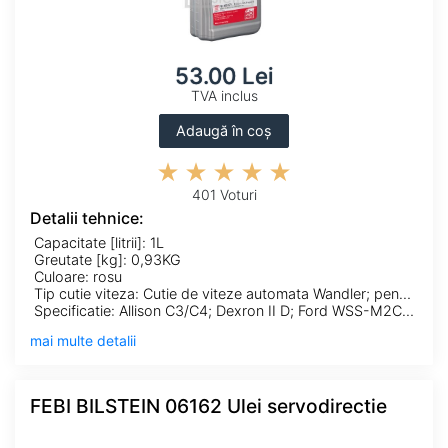
53.00 Lei
TVA inclus
Adaugă în coș
401 Voturi
Detalii tehnice:
Capacitate [litrii]: 1L
Greutate [kg]: 0,93KG
Culoare: rosu
Tip cutie viteza: Cutie de viteze automata Wandler; pentru cutie automata
Specificatie: Allison C3/C4; Dexron II D; Ford WSS-M2C138-CJ; Ford WSS-M2C166-H; Ford WSS-M2C185-A; Ford WSS-M2C186-A; MAN 339 V1; MAN 339 Z1; MB 236.1; MB 236.2; MB 236.5; MB 236.6; MB 236.7; Suffix A
mai multe detalii
FEBI BILSTEIN 06162 Ulei servodirectie