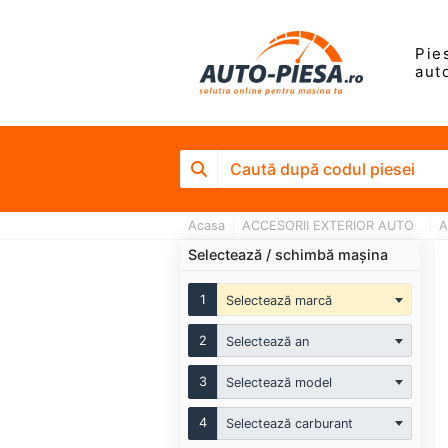
Pie
aut
Acasa
ACCESORII EXTERIOR AUTO
A
Selectează / schimbă mașina
1
Selectează marcă
2
Selectează an
3
Selectează model
4
Selectează carburant