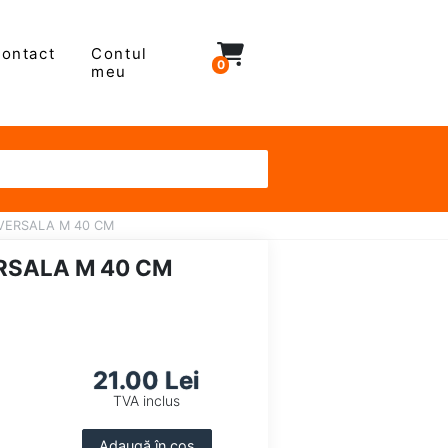
ontact
Contul
0
meu
VERSALA M 40 CM
RSALA M 40 CM
21.00 Lei
TVA inclus
Adaugă în coș