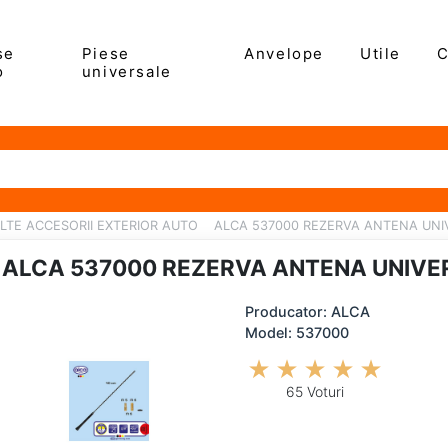
se
Piese
Anvelope
Utile
C
o
universale
LTE ACCESORII EXTERIOR AUTO
ALCA 537000 REZERVA ANTENA UNI
ALCA 537000 REZERVA ANTENA UNIVE
Producator: ALCA
Model: 537000
65 Voturi