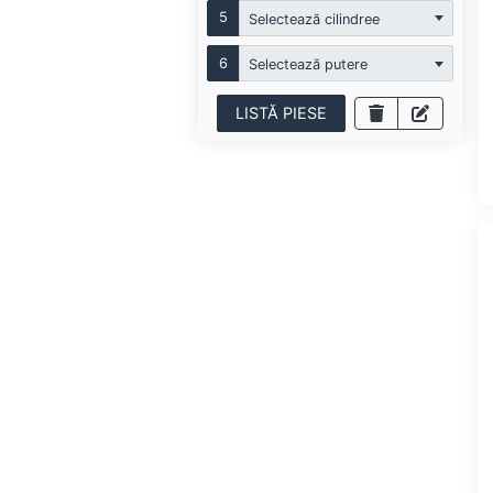
5
Selectează cilindree
6
Selectează putere
LISTĂ PIESE
CA
ALCA
HICO
HICO