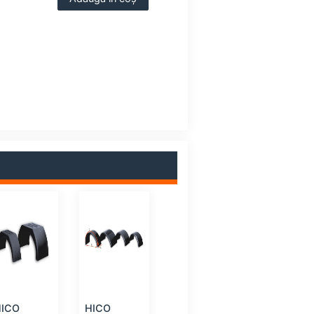
HICO
HICO
ALCA
ALCA