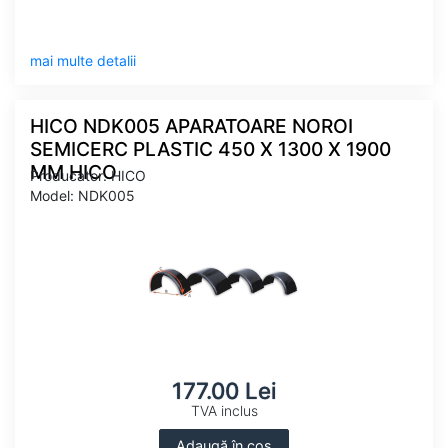
mai multe detalii
HICO NDK005 APARATOARE NOROI
SEMICERC PLASTIC 450 X 1300 X 1900
MM HICO
Producator: HICO
Model: NDK005
177.00 Lei
TVA inclus
Adaugă în coș