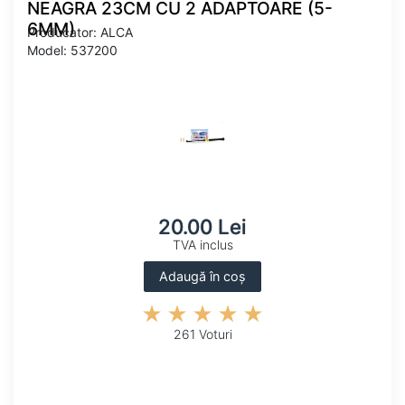
NEAGRA 23CM CU 2 ADAPTOARE (5-
6MM)
Producator: ALCA
Model: 537200
20.00 Lei
TVA inclus
Adaugă în coș
261 Voturi