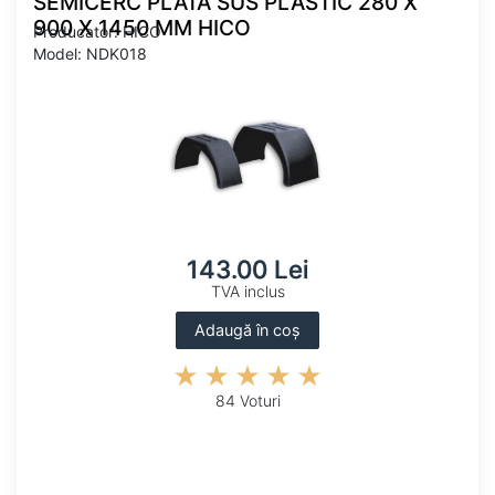
SEMICERC PLATA SUS PLASTIC 280 X
900 X 1450 MM HICO
Producator: HICO
Model: NDK018
143.00 Lei
TVA inclus
Adaugă în coș
84 Voturi