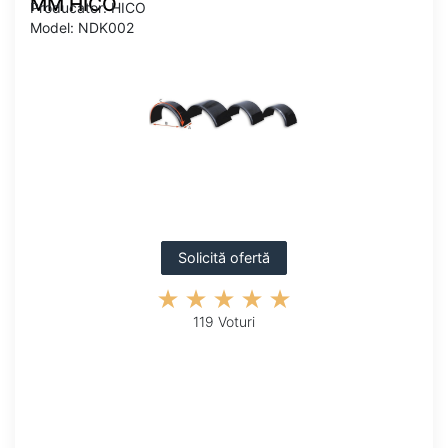
MM HICO
Producator: HICO
Model: NDK002
Solicită ofertă
119 Voturi