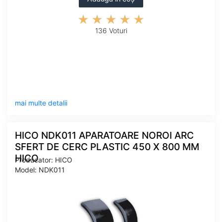
136 Voturi
mai multe detalii
HICO NDK011 APARATOARE NOROI ARC
SFERT DE CERC PLASTIC 450 X 800 MM
HICO
Producator: HICO
Model: NDK011