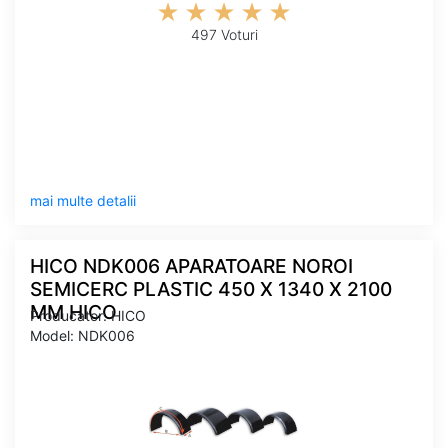
497 Voturi
mai multe detalii
HICO NDK006 APARATOARE NOROI
SEMICERC PLASTIC 450 X 1340 X 2100
MM HICO
Producator: HICO
Model: NDK006