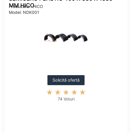
MM HICO
Producator: HICO
Model: NDK001
Solicită ofertă
74 Voturi