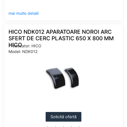
mai multe detalii
HICO NDK012 APARATOARE NOROI ARC
SFERT DE CERC PLASTIC 650 X 800 MM
HICO
Producator: HICO
Model: NDK012
Solicită ofertă