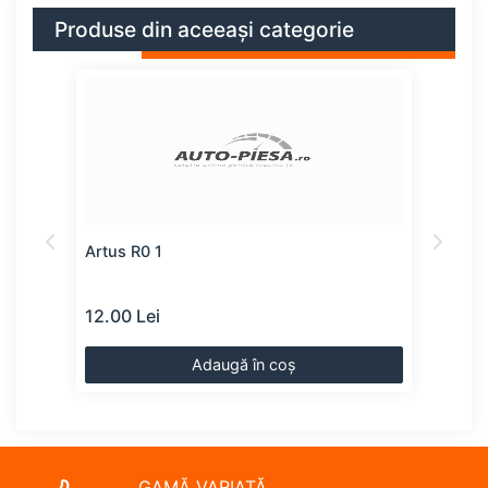
Produse din aceeași categorie
Artus R0 1
Kaba
12.00 Lei
49.0
Adaugă în coș
GAMĂ VARIATĂ