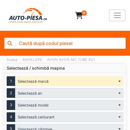
0
Acasa
ANVELOPE
AVON AVON MC TUBE R21
Selectează / schimbă mașina
1
Selectează marcă
2
Selectează an
3
Selectează model
4
Selectează carburant
5
Selectează cilindree