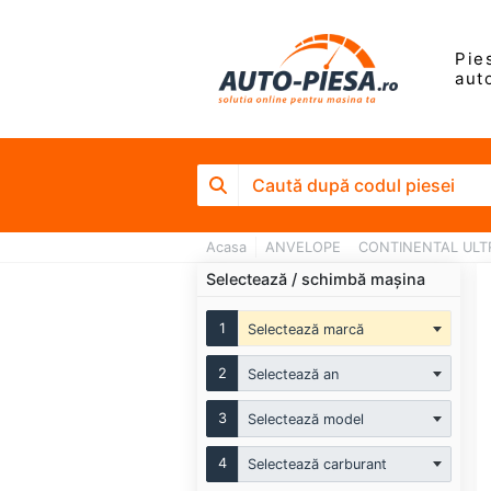
Pie
aut
Acasa
ANVELOPE
CONTINENTAL ULT
Selectează / schimbă mașina
1
Selectează marcă
2
Selectează an
3
Selectează model
4
Selectează carburant