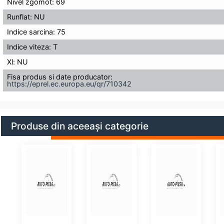
Nivel zgomot: 69
Runflat: NU
Indice sarcina: 75
Indice viteza: T
Xl: NU
Fisa produs si date producator:
https://eprel.ec.europa.eu/qr/710342
Produse din aceeași categorie