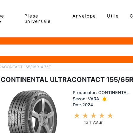
se
Piese
Anvelope
Utile
C
o
universale
RACONTACT 155/65R14 75T
CONTINENTAL ULTRACONTACT 155/65R
Producator: CONTINENTAL
Sezon: VARA
Dot: 2024
134 Voturi