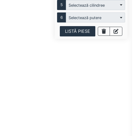
5
Selectează cilindree
6
Selectează putere
LISTĂ PIESE