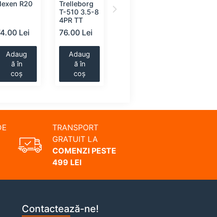
Nexen R20
Trelleborg
Mitas B-16
Mitas B-
T-510 3.5-8
3.5-8 4PR
3.5-8 4P
4PR TT
TT
TT
74.00 Lei
76.00 Lei
88.00 Lei
91.00 Le
Adaug
Adaug
Adaug
Adaug
ă în
ă în
ă în
ă în
coș
coș
coș
coș
DE
TRANSPORT
GRATUIT LA
COMENZI PESTE
499 LEI
Contactează-ne!