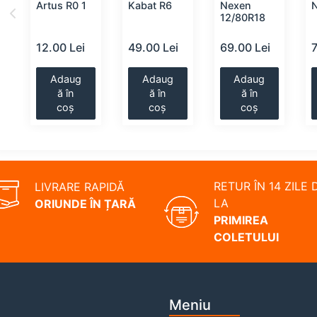
Artus R0 1
Kabat R6
Nexen
12/80R18
i
12.00 Lei
49.00 Lei
69.00 Lei
Adaug
Adaug
Adaug
ă în
ă în
ă în
coș
coș
coș
RETUR ÎN 14 ZILE 
LIVRARE RAPIDĂ
LA
ORIUNDE ÎN ȚARĂ
PRIMIREA
COLETULUI
Meniu