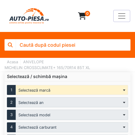
0
Acasa
ANVELOPE
MICHELIN CROSSCLIMATE+ 165/70R14 85T XL
Selectează / schimbă mașina
1
Selectează marcă
2
Selectează an
3
Selectează model
4
Selectează carburant