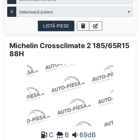
6
Selectează putere
LISTĂ PIESE
Michelin Crossclimate 2 185/65R15
88H
C
B
69dB