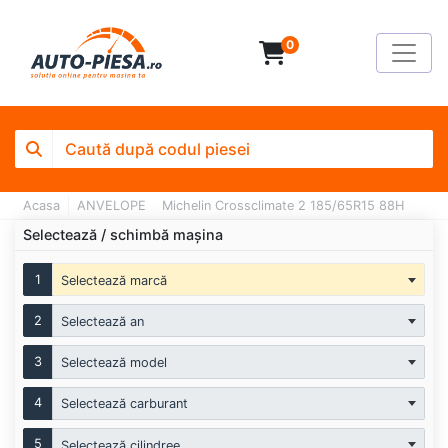
0
Acasa
ANVELOPE
Michelin Crossclimate 2 185/65R15 88H
Selectează / schimbă mașina
1
Selectează marcă
2
Selectează an
3
Selectează model
4
Selectează carburant
5
Selectează cilindree