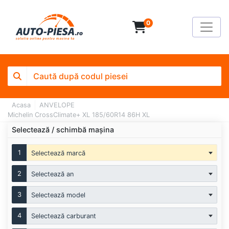
0
Acasa
ANVELOPE
Michelin CrossClimate+ XL 185/60R14 86H XL
Selectează / schimbă mașina
1
Selectează marcă
2
Selectează an
3
Selectează model
4
Selectează carburant