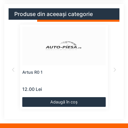
Produse din aceeași categorie
Artus R0 1
Kaba
12.00 Lei
49.0
Adaugă în coș