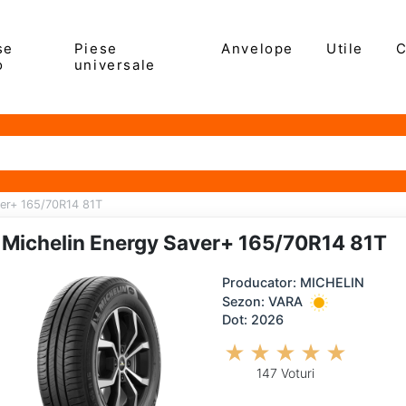
se
Piese
Anvelope
Utile
C
o
universale
ver+ 165/70R14 81T
Michelin Energy Saver+ 165/70R14 81T
Producator: MICHELIN
Sezon: VARA
Dot: 2026
147 Voturi