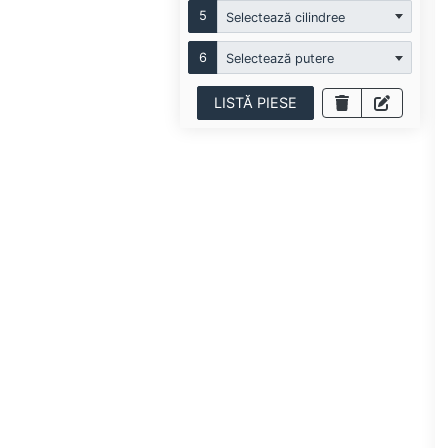
5
Selectează cilindree
6
Selectează putere
LISTĂ PIESE