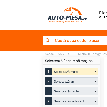
Pie
aut
Acasa
ANVELOPE
Michelin Energy Sa
Selectează / schimbă mașina
1
Selectează marcă
2
Selectează an
3
Selectează model
4
Selectează carburant