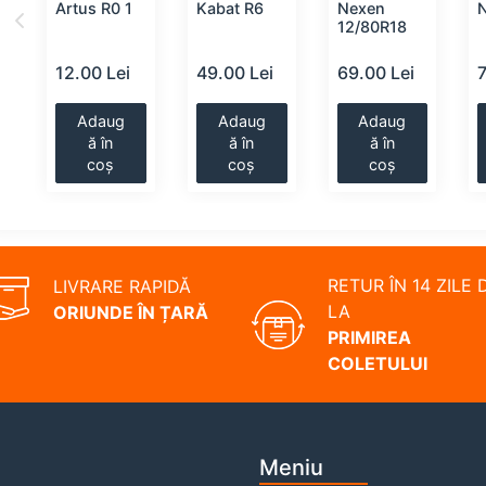
Artus R0 1
Kabat R6
Nexen
12/80R18
12.00 Lei
49.00 Lei
69.00 Lei
Adaug
Adaug
Adaug
ă în
ă în
ă în
coș
coș
coș
RETUR ÎN 14 ZILE 
LIVRARE RAPIDĂ
LA
ORIUNDE ÎN ȚARĂ
PRIMIREA
COLETULUI
Meniu