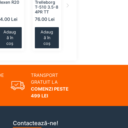
Nexen R20
Trelleborg
Mitas B-16
Mitas B-
T-510 3.5-8
3.5-8 4PR
3.5-8 4P
4PR TT
TT
TT
74.00 Lei
76.00 Lei
88.00 Lei
91.00 Le
Adaug
Adaug
Adaug
Adaug
ă în
ă în
ă în
ă în
coș
coș
coș
coș
DE
TRANSPORT
GRATUIT LA
COMENZI PESTE
499 LEI
Contactează-ne!