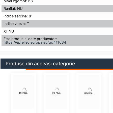
Nivel zgomot: 68
Runflat: NU
Indice sarcina: 81
Indice viteza: T
Xl: NU
Fisa produs si date producator:
https://eprel.ec.europa.eu/qr/411634
Produse din aceeași categorie