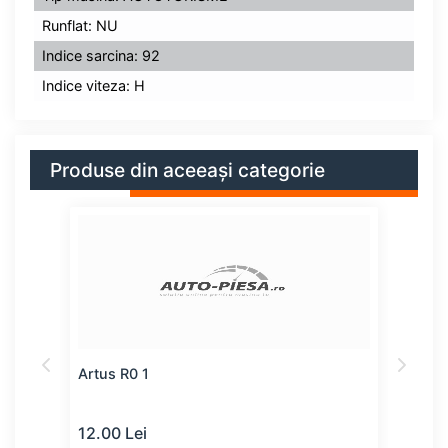
Runflat: NU
Indice sarcina: 92
Indice viteza: H
Produse din aceeași categorie
Artus R0 1
Kaba
12.00 Lei
49.0