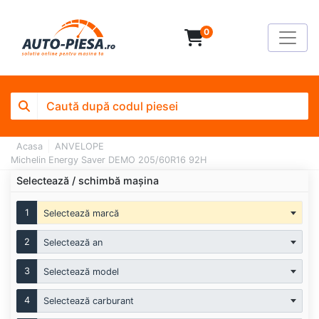
0
Acasa
ANVELOPE
Michelin Energy Saver DEMO 205/60R16 92H
Selectează / schimbă mașina
1
Selectează marcă
2
Selectează an
3
Selectează model
4
Selectează carburant