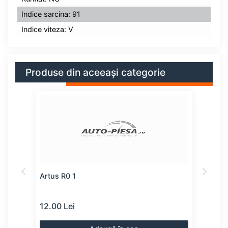
Indice sarcina: 91
Indice viteza: V
Produse din aceeași categorie
Artus R0 1
Kaba
12.00 Lei
49.0