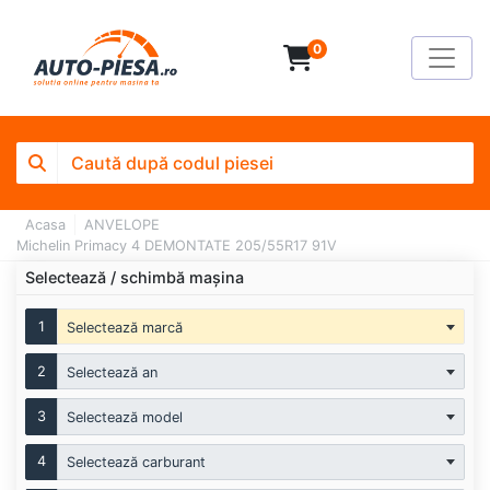
0
Acasa
ANVELOPE
Michelin Primacy 4 DEMONTATE 205/55R17 91V
Selectează / schimbă mașina
1
Selectează marcă
2
Selectează an
3
Selectează model
4
Selectează carburant