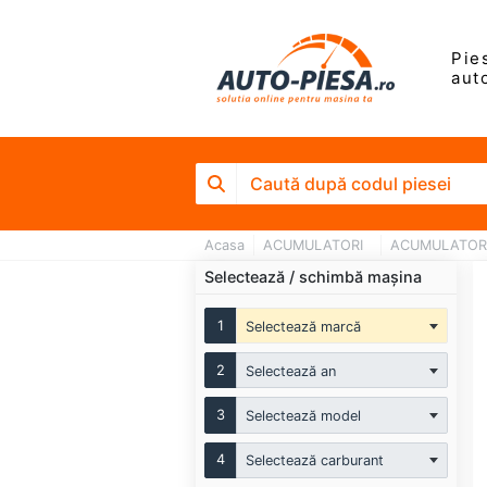
Pie
aut
Acasa
ACUMULATORI
ACUMULATOR
Selectează / schimbă mașina
1
Selectează marcă
2
Selectează an
3
Selectează model
4
Selectează carburant