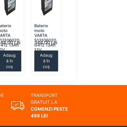
aterie
Baterie
Baterie
moto
moto
moto
VARTA
VARTA
VARTA
13106020
513106020
513106020
44.00 Lei
344.00 Lei
344.00 Lei
412 13Ah
G412 13Ah
G412 13Ah
12V
12V
12V
Adaug
Adaug
Adaug
ă în
ă în
ă în
coș
coș
coș
DE
TRANSPORT
GRATUIT LA
COMENZI PESTE
499 LEI