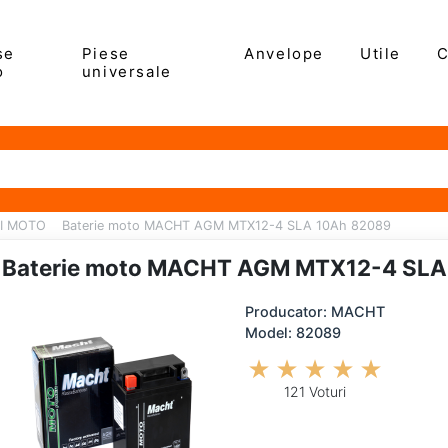
se
Piese
Anvelope
Utile
C
o
universale
I MOTO
Baterie moto MACHT AGM MTX12-4 SLA 10Ah 82089
Baterie moto MACHT AGM MTX12-4 SLA
Producator: MACHT
Model: 82089
121 Voturi