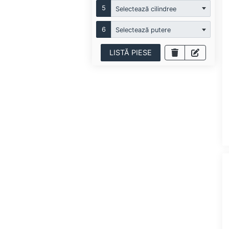
5
Selectează cilindree
6
Selectează putere
LISTĂ PIESE