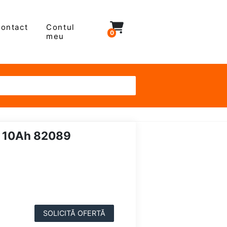
ontact
Contul
0
meu
 10Ah 82089
SOLICITĂ OFERTĂ