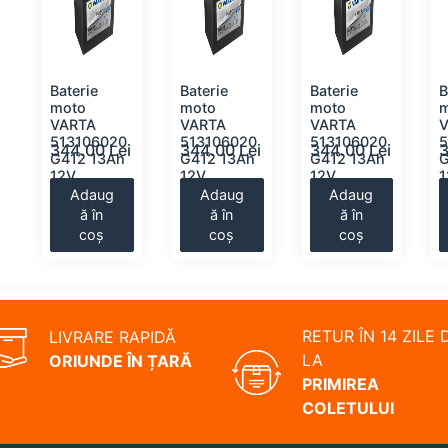
Baterie
Baterie
Baterie
B
moto
moto
moto
VARTA
VARTA
VARTA
513106020
513106020
513106020
5
i
344.00 Lei
344.00 Lei
344.00 Lei
3
G412 13Ah
G412 13Ah
G412 13Ah
G
12V
12V
12V
Adaug
Adaug
Adaug
ă în
ă în
ă în
coș
coș
coș
RETUR ÎN 14 ZILE 
LIVRARE RAPIDĂ
LA
ORIUNDE ÎN ȚARĂ
PRIMIREA
COLETULUI