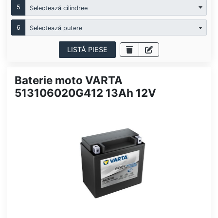
5
Selectează cilindree
6
Selectează putere
LISTĂ PIESE
Baterie moto VARTA
513106020G412 13Ah 12V