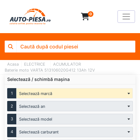
0
Acasa
ELECTRICE
ACUMULATOR
Baterie moto VARTA 513106020G412 13Ah 12V
Selectează / schimbă mașina
1
Selectează marcă
2
Selectează an
3
Selectează model
4
Selectează carburant