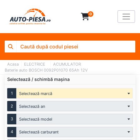
0
Acasa
ELECTRICE
ACUMULATOR
Baterie auto BOSCH 0092P01070 65Ah 12V
Selectează / schimbă mașina
1
Selectează marcă
2
Selectează an
3
Selectează model
4
Selectează carburant