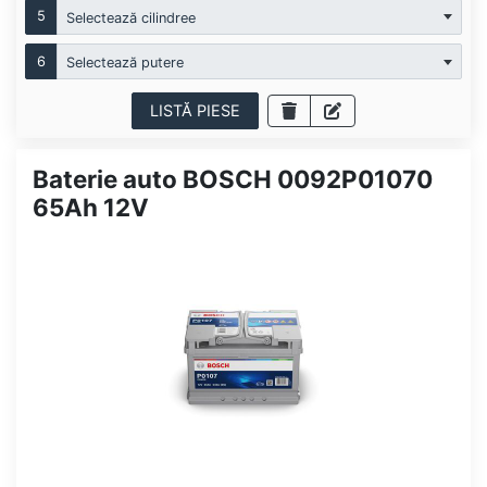
5
Selectează cilindree
6
Selectează putere
LISTĂ PIESE
Baterie auto BOSCH 0092P01070
65Ah 12V