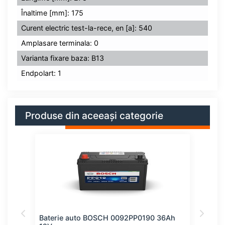
Înaltime [mm]: 175
Curent electric test-la-rece, en [a]: 540
Amplasare terminala: 0
Varianta fixare baza: B13
Endpolart: 1
Produse din aceeași categorie
61Ah
Baterie auto BOSCH 0092PP0190 36Ah
Bate