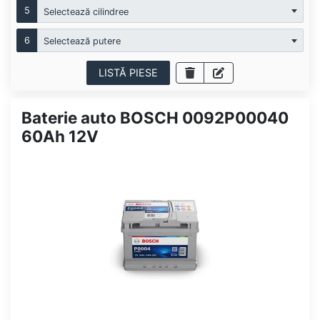
5
Selectează cilindree
6
Selectează putere
LISTĂ PIESE
Baterie auto BOSCH 0092P00040
60Ah 12V