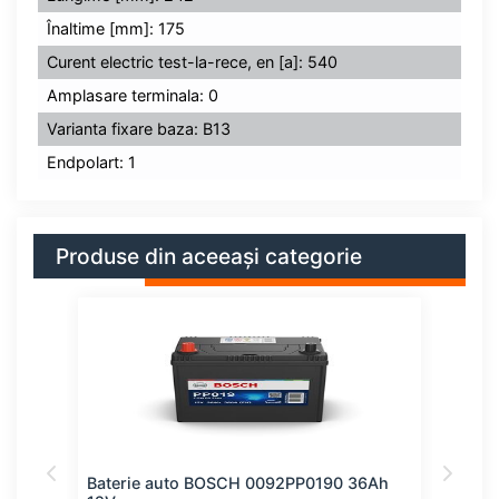
Înaltime [mm]: 175
Curent electric test-la-rece, en [a]: 540
Amplasare terminala: 0
Varianta fixare baza: B13
Endpolart: 1
Produse din aceeași categorie
61Ah
Baterie auto BOSCH 0092PP0190 36Ah
Bate