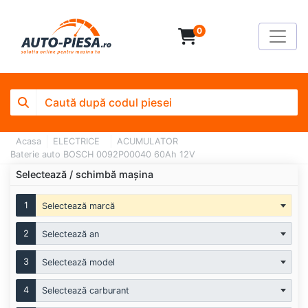
0
Acasa
ELECTRICE
ACUMULATOR
Baterie auto BOSCH 0092P00040 60Ah 12V
Selectează / schimbă mașina
1
Selectează marcă
2
Selectează an
3
Selectează model
4
Selectează carburant