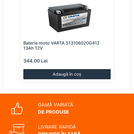
Baterie moto VARTA 513106020G412
Bate
13Ah 12V
13A
344.00 Lei
344
Adaugă în coș
GAMĂ VARIATĂ
DE PRODUSE
LIVRARE RAPIDĂ