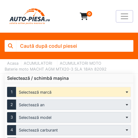
0
Acasa
ACUMULATORI
ACUMULATORI MOTO
Baterie moto MACHT AGM MTX20-3 SLA 18Ah 82092
Selectează / schimbă mașina
1
Selectează marcă
2
Selectează an
3
Selectează model
4
Selectează carburant