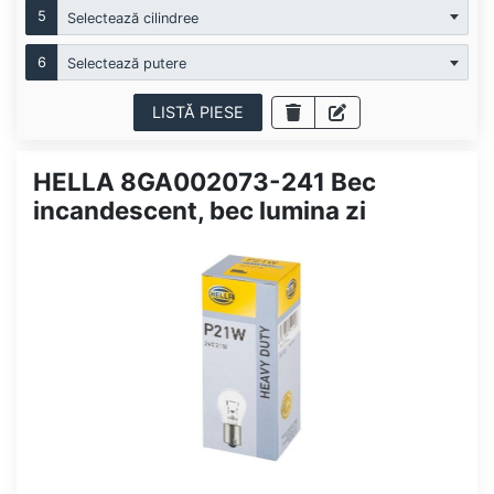
5
Selectează cilindree
6
Selectează putere
LISTĂ PIESE
HELLA 8GA002073-241 Bec
incandescent, bec lumina zi