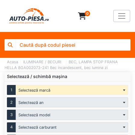
0
Acasa
ILUMINARE / BECURI
BEC, LAMPA STOP FRANA
HELLA 8GA002073-241 Bec incandescent, bec lumina zi
Selectează / schimbă mașina
1
Selectează marcă
2
Selectează an
3
Selectează model
4
Selectează carburant